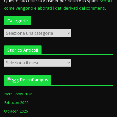
Questo sito utilizza Akismet per ridurre lo spam.
Scopri
come vengono elaborati i dati derivati dai commenti
.
Categorie
C
a
t
Storico Articoli
e
g
S
o
t
r
o
i
RetroCampus
r
e
i
Nerd Show 2026
c
o
Extracon 2026
A
Ultracon 2026
r