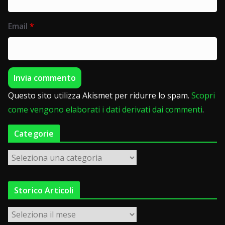
Email
*
Questo sito utilizza Akismet per ridurre lo spam.
Scopri
come vengono elaborati i dati derivati dai commenti
.
Categorie
C
a
t
Storico Articoli
e
g
S
o