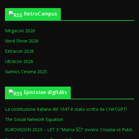
t
r
o
i
RetroCampus
r
e
i
Megacon 2026
c
o
Nerd Show 2026
A
Extracon 2026
r
Ultracon 2026
t
i
Gamics Cesena 2025
c
o
Epistolae dĭgĭtālis
l
i
La costituzione italiana del 1947 è stata scritta da CHATGPT!
The Social Network Equation
EUROVISION 2023 – LET 3 “Mama ŠČ!” ovvero Croazia vs Putin.