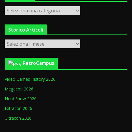
C
a
t
Storico Articoli
e
g
S
o
t
r
o
i
RetroCampus
r
e
i
Video Games History 2026
c
o
Megacon 2026
A
Nerd Show 2026
r
Extracon 2026
t
i
Ultracon 2026
c
o