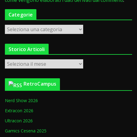
Categorie
C
a
t
Storico Articoli
e
g
S
o
t
r
o
i
RetroCampus
r
e
i
Nerd Show 2026
c
o
Extracon 2026
A
Ultracon 2026
r
Gamics Cesena 2025
t