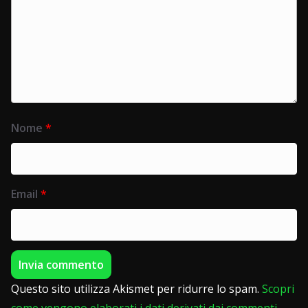
Nome
*
Email
*
Questo sito utilizza Akismet per ridurre lo spam.
Scopri
come vengono elaborati i dati derivati dai commenti
.