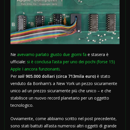
Ne
avevamo parlato giusto due giorni fa
e stasera è
ufficiale:
si è conclusa l’asta per uno dei pochi (forse 15)
Apple I ancora funzionanti
.
Per
soli
905.000 dollari (circa 713mila euro)
è stato
venduto da Bonham’s a New York un pezzo sicuramente
unico ad un prezzo sicuramente più che unico – e che
stabilisce un nuovo record planetario per un oggetto
tecnologico.
Ovviamente, come abbiamo scritto nel post precedente,
sono stati battuti all’asta numerosi altri oggetti di grande