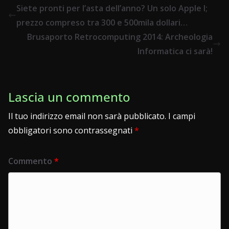
Siete pronti per l’asta dell’anno? Un solo Apple I;
prezzo compreso tra 300 e 500mila dollari…
Brusaporto Retrocomputing 2014: Archeologia
Informatica ci sarà!
Lascia un commento
Il tuo indirizzo email non sarà pubblicato.
I campi
obbligatori sono contrassegnati
*
Commento
*