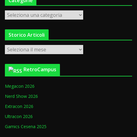
Categorie
C
a
t
Storico Articoli
e
g
S
o
t
r
o
i
RetroCampus
r
e
i
Megacon 2026
c
o
Nerd Show 2026
A
Extracon 2026
r
Ultracon 2026
t
i
Gamics Cesena 2025
c