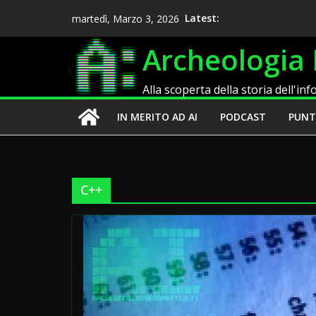
Salta
Latest:
martedì, Marzo 3, 2026
al
Archeologia 
contenuto
Alla scoperta della storia dell'in
IN MERITO AD AI
PODCAST
PUNT
C++