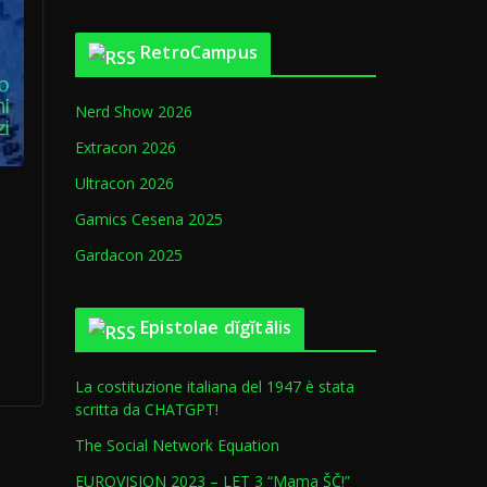
t
r
o
i
RetroCampus
r
e
i
Nerd Show 2026
c
o
Extracon 2026
A
Ultracon 2026
r
Gamics Cesena 2025
t
i
Gardacon 2025
c
o
Epistolae dĭgĭtālis
l
i
La costituzione italiana del 1947 è stata
scritta da CHATGPT!
The Social Network Equation
EUROVISION 2023 – LET 3 “Mama ŠČ!”